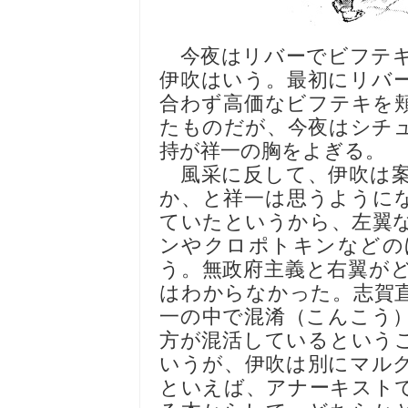
今夜はリバーでビフテキ
伊吹はいう。最初にリバ
合わず高価なビフテキを
たものだが、今夜はシチ
持が祥一の胸をよぎる。
風采に反して、伊吹は案
か、と祥一は思うように
ていたというから、左翼
ンやクロポトキンなどの
う。無政府主義と右翼が
はわからなかった。志賀
一の中で混淆（こんこう
方が混活しているという
いうが、伊吹は別にマル
といえば、アナーキスト