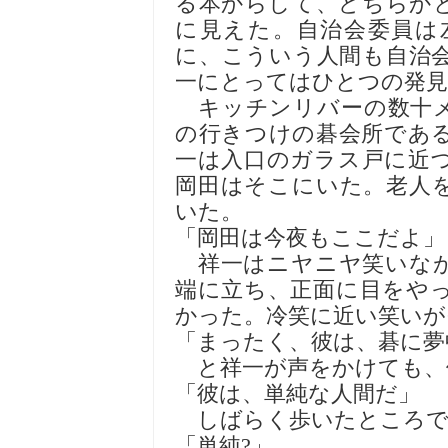
る本からして、どちらか
に見えた。自治会委員は
に、こういう人間も自治
一にとってはひとつの発見
キッチンリバーの数十メ
の行きつけの碁会所であ
一は入口のガラス戸に近
岡田はそこにいた。老人
いた。
「岡田は今夜もここだよ」
祥一はニヤニヤ笑いなが
端に立ち、正面に目をや
かった。冷笑に近い笑いが
「まったく、彼は、碁に夢
と祥一が声をかけても、
「彼は、単純な人間だ」
しばらく歩いたところで
「単純?」