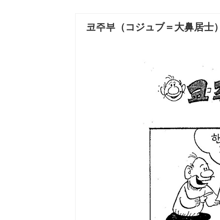
코주부（コジュブ＝大鼻居士