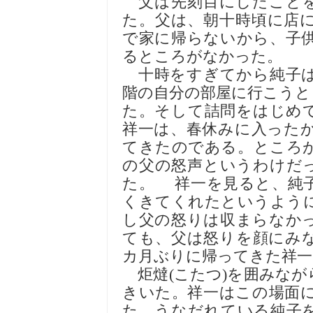
父は先刻目にしたことを
た。父は、朝十時頃に店
で家に帰らないから、子
るところがなかった。
十時をすぎてから純子は
階の自分の部屋に行こうと
た。そして詰問をはじめ
祥一は、春休みに入った
てきたのである。ところ
の父の怒声というわけだ
た。 祥一を見ると、純
くきてくれたというよう
し父の怒りは収まらなか
ても、父は怒りを顔にみ
カ月ぶりに帰ってきた祥一
炬燵(こたつ)を囲みなが
きいた。祥一はこの場面
た。うなだれている純子