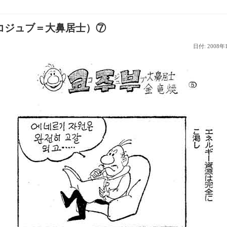
コジュブ＝大鼻居士）⑦
日付: 2008年