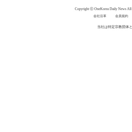
Copyright ⓒ OneKorea Daily News All r
会社沿革
会員規約
当社は特定宗教団体