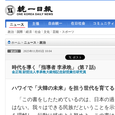
政治
国際
経済
社会
文化
芸能・スポーツ
ホーム
>
ニュース
>
政治
2025年11月05日 10:04
時代を導く「指導者 李承晩」 (第７話)
金正珉 財団法人李承晩大統領記念財団責任研究員
ハワイで「大韓の未来」を担う世代を育てる
「この書をしたためているのは、日本の過
はない。我々はできる民族だということを示