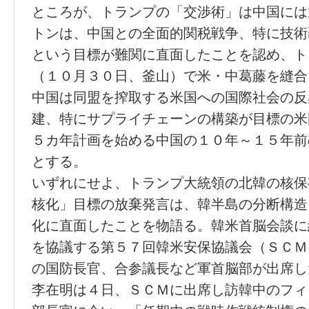
ところが、トランプの「交渉術」は中国には
トンは、中国との全面的関税戦争、特に技術
という目標が難関に直面したことを認め、ト
（１０月３０日、釜山）で米・中葛藤を縫合
中国は同盟を搾取する米国への国際社会の反
建、特にサプライチェーンの構築が目標の米
５カ年計画を始める中国の１０年～１５年前
とする。
いずれにせよ、トランプ大統領の北韓の核保
核化」目標の放棄発言は、韓半島の分断構造
化に直面したことを物語る。韓米首脳会談に
を協議する第５７回韓米安保協議会（ＳＣＭ
の国防長官、合参議長など軍首脳部が出席し
李在明は４日、ＳＣＭに出席し訪韓中のフィ