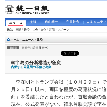
政治
国際
経済
社会
文化
芸能・スポーツ
ホーム
>
ニュース
>
政治
2025年11月05日 10:00
韓半島の分断構造が急変
内燃する同盟間の不信と葛藤
李在明とトランプ会談（１０月２９日）で
月２５日）以来、両国を極度の葛藤状況に追
商」を妥結したと言われたが、首脳会談の合
現在、公式発表がない。韓米首脳会談で李在