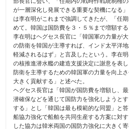
部長官に会い、「任期内の戦時作戦統制権の
が一層深化し発展できる重要な契機になる」
は李在明がこれまで強調してきたが、「任期
めて。韓国は国防費を３・５％まで増額する
李在明はヘグセス長官に「韓国軍の力量が大
の防衛を韓国が主導すれば、インド太平洋地
軽減されるはず」と言及したという。李在明
の核推進潜水艦の建造支援決定に謝意を表し
防衛を主導するための韓国軍の力量を向上さ
大きく貢献する」と述べた。
ヘグセス長官は「韓国が国防費を増額し、最
潜確保などを通じて国防力を強化しようとす
する」とし「韓国は最も模範的な同盟」と答
船協力強化で船舶を共同生産する方案に対す
した協力は韓米両国の国防力強化に大きく寄