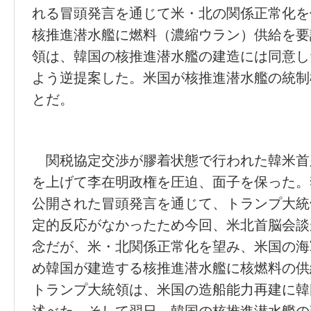
れる冒頭発言を通じて米・北の関係正常化を
核推進潜水艦に燃料（濃縮ウラン）供給を要
領は、韓国の核推進潜水艦の建造には同意し
よう逆提案した。米国が核推進潜水艦の統制
とだ。
関税協定交渉が膠着状態で行われた韓米首
を上げて李在明政権を圧迫、面子を保った。
公開された冒頭発言を通じて、トランプ大統
定的反応がなかったため今回、米北首脳会談
念だが、米・北関係正常化を望み、米国の海
め韓国が建造する核推進潜水艦に核燃料の供
トランプ大統領は、米国の造船能力再建に韓