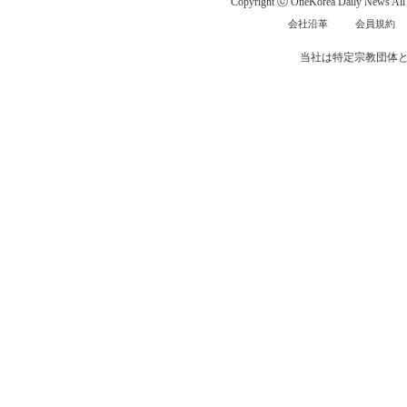
Copyright ⓒ OneKorea Daily News All r
会社沿革
会員規約
当社は特定宗教団体