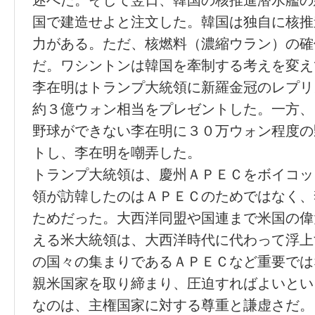
述べた。そして翌日、韓国の核推進潜水艦の
国で建造せよと注文した。韓国は独自に核推
力がある。ただ、核燃料（濃縮ウラン）の確
だ。ワシントンは韓国を牽制する考えを変え
李在明はトランプ大統領に新羅金冠のレプリ
約３億ウォン相当をプレゼントした。一方、
野球ができない李在明に３０万ウォン程度の
トし、李在明を嘲弄した。
トランプ大統領は、慶州ＡＰＥＣをボイコッ
領が訪韓したのはＡＰＥＣのためではなく、
ためだった。大西洋同盟や国連まで米国の偉
える米大統領は、大西洋時代に代わって浮上
の国々の集まりであるＡＰＥＣなど重要では
親米国家を取り締まり、圧迫すればよいとい
なのは、主権国家に対する尊重と謙虚さだ。