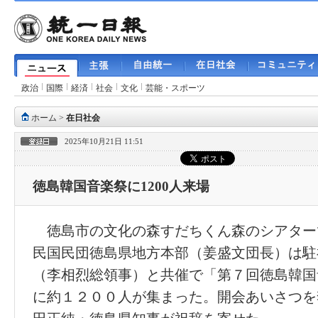
政治
国際
経済
社会
文化
芸能・スポーツ
ホーム
>
在日社会
2025年10月21日 11:51
徳島韓国音楽祭に1200人来場
徳島市の文化の森すだちくん森のシアター
民国民団徳島県地方本部（姜盛文団長）は駐
（李相烈総領事）と共催で「第７回徳島韓国
に約１２００人が集まった。開会あいさつを