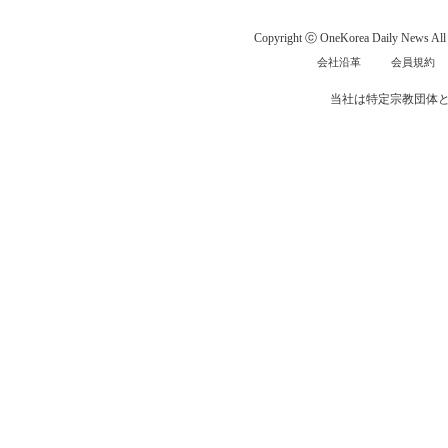
Copyright ⓒ OneKorea Daily News All r
会社沿革
会員規約
当社は特定宗教団体