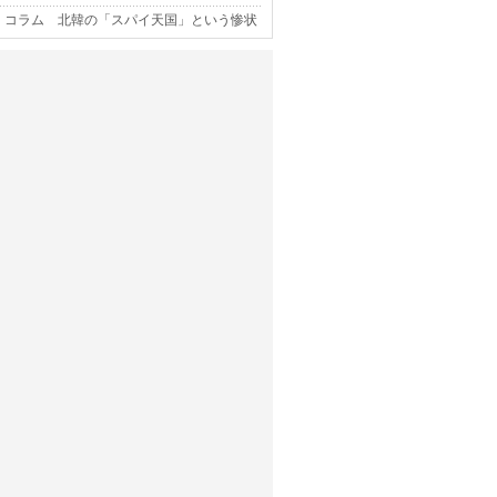
コラム 北韓の「スパイ天国」という惨状