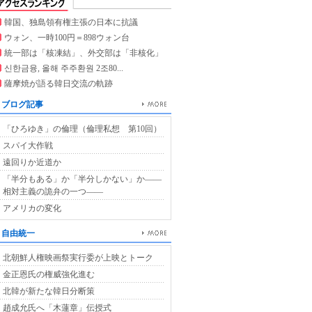
韓国、独島領有権主張の日本に抗議
ウォン、一時100円＝898ウォン台
統一部は「核凍結」、外交部は「非核化」
신한금융, 올해 주주환원 2조80...
薩摩焼が語る韓日交流の軌跡
ブログ記事
「ひろゆき」の倫理（倫理私想 第10回）
スパイ大作戦
遠回りか近道か
「半分もある」か「半分しかない」か――
相対主義の詭弁の一つ――
アメリカの変化
自由統一
北朝鮮人権映画祭実行委が上映とトーク
金正恩氏の権威強化進む
北韓が新たな韓日分断策
趙成允氏へ「木蓮章」伝授式