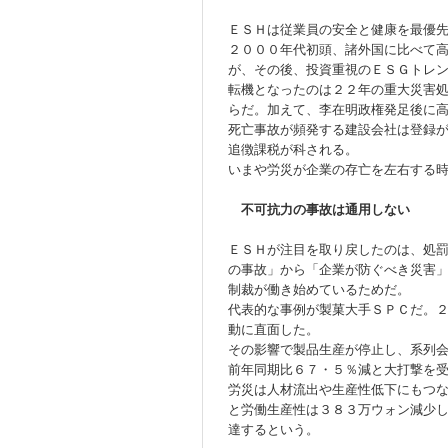
ＥＳＨは従業員の安全と健康を最優
２０００年代初頭、諸外国に比べて
が、その後、投資重視のＥＳＧトレ
転機となったのは２２年の重大災害
らだ。加えて、李在明政権発足後に
死亡事故が頻発する建設会社は登録
追徴課税が科される。
いまや労災が企業の存亡を左右する
不可抗力の事故は通用しない
ＥＳＨが注目を取り戻したのは、処
の事故」から「企業が防ぐべき災害
制裁が働き始めているためだ。
代表的な事例が製菓大手ＳＰＣだ。
動に直面した。
その影響で製品生産が停止し、系列
前年同期比６７・５％減と大打撃を
労災は人材流出や生産性低下にもつ
と労働生産性は３８３万ウォン減少
達するという。