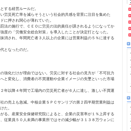
先とする経営ルールだ。
高い労災死亡率を減らそうという社会的共感を背景に注目を集めた
ンドに押され関心が薄れていた。
処罰法の施行で、ＣＥＯに労災の法的責任が課されるようになってか
高強度の「労働安全総合対策」を導入したことが決定打となった。
が抹消され、年間死亡者３人以上の企業には営業利益の５％に達する
時代となったのだ。
罰の強化だけが理由ではない。労災に対する社会の見方が「不可抗力
」へと変化し、消費者の不買運動や企業イメージの失墜といった市場
２２年以降４年間で工場内の労災死亡者が６人に達し、激しい不買運
会社の売上も急減。中核企業ＳＰＣサンリプの第２四半期営業利益は
受けた。
ながる。産業安全保健研究院によると、企業の災害率が１％上昇する
し、従業員５０人未満の事業所ではその減少幅が３１３８万ウォンに