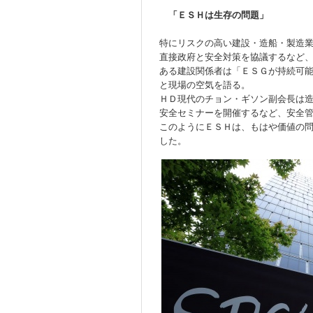
「ＥＳＨは生存の問題」
特にリスクの高い建設・造船・製造
直接政府と安全対策を協議するなど
ある建設関係者は「ＥＳＧが持続可
と現場の空気を語る。
ＨＤ現代のチョン・ギソン副会長は
安全セミナーを開催するなど、安全
このようにＥＳＨは、もはや価値の
した。