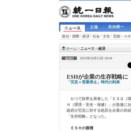
政治
国際
経済
社会
文化
芸能・スポ
ホーム
>
ニュース
>
経済
2025年10月15日 10:04
ESHが企業の生存戦略に
「労災＝営業停止」時代の到来
かつて財界を席巻した「ＥＳＧ（環
Ｈ（環境・安全・保健）」が急速に
政府が労災に対する処罰を企業の存
「生存戦略」となった。
ＥＳＨの復権