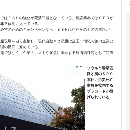
業ではＥＳＨの強化が死活問題となっている。建設業界ではＣＥＯが
、非常体制に入っている。
能経営のためのキャンペーンなら、ＥＳＨは生存そのものの問題だ」
造船現場を自ら点検し、現代自動車と起亜は全国５地域で協力企業と
管理の徹底に努めている。
問題ではなく、企業のコストや収益に直結する経済的課題として定着
ソウル市瑞草区
良才洞のＳＰＣ
本社。労災死亡
事故を批判する
プラカードが掲
げられている