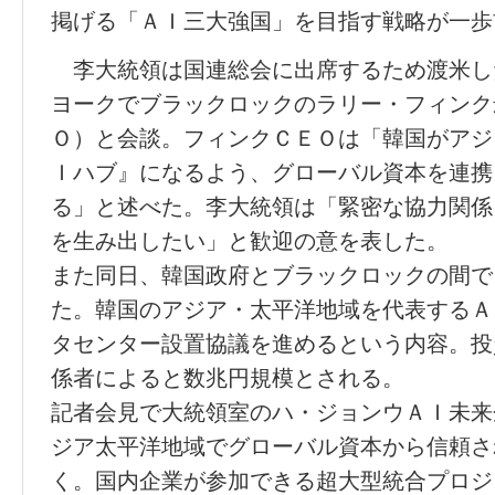
掲げる「ＡＩ三大強国」を目指す戦略が一歩
李大統領は国連総会に出席するため渡米し
ヨークでブラックロックのラリー・フィンク
Ｏ）と会談。フィンクＣＥＯは「韓国がアジ
Ｉハブ』になるよう、グローバル資本を連携
る」と述べた。李大統領は「緊密な協力関係
を生み出したい」と歓迎の意を表した。
また同日、韓国政府とブラックロックの間で
た。韓国のアジア・太平洋地域を代表するＡ
タセンター設置協議を進めるという内容。投
係者によると数兆円規模とされる。
記者会見で大統領室のハ・ジョンウＡＩ未来
ジア太平洋地域でグローバル資本から信頼さ
く。国内企業が参加できる超大型統合プロジ