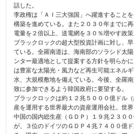
話した。
李政権は「ＡＩ三大強国」へ躍進することを
構築を進めている。また２０３０年までに再
電量を２倍以上、送電網を３０％増やす政策
ブラックロックの超大型投資計画に対し、早
ている。全羅南道は、海南部のソラシド太陽
ンター最適地として提案する方針を明らかに
は豊富な太陽光・風力など再生可能エネルギ
水、大規模敷地を備えている。今後、全羅南
致に参加できるよう韓国政府に要望する。
ブラックロックは約１２兆５０００億ドル（
産を運用する世界最大の資産運用会社。世界
中国の国内総生産（ＧＤＰ）１９兆２３００
が、３位のドイツのＧＤＰ４兆７４００億ド