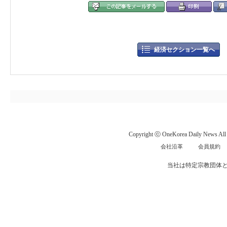
経済セクション一覧へ
Copyright ⓒ OneKorea Daily News All r
会社沿革
会員規約
当社は特定宗教団体