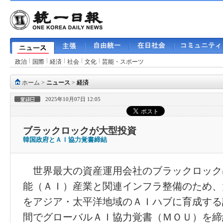
政治
国際
経済
社会
文化
芸能・スポーツ
ホーム
>
ニュース
>
経済
2025年10月07日 12:05
ブラックロックが大型投資
韓国政府とＡＩ協力覚書締結
世界最大の資産運用会社のブラックロック
能（ＡＩ）産業と関連インフラ整備のため、
をアジア・太平洋地域のＡＩハブに育成する
間でグローバルＡＩ協力覚書（ＭＯＵ）を締