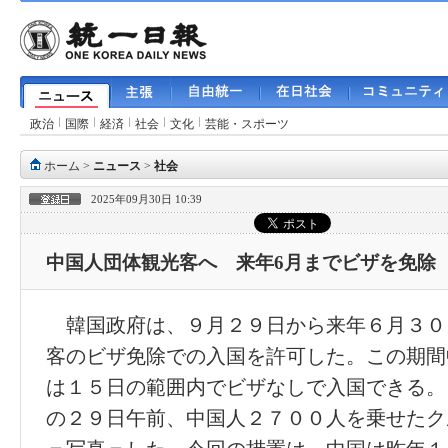
政治
国際
経済
社会
文化
芸能・スポーツ
ホーム
>
ニュース
>
社会
2025年09月30日 10:39
中国人団体観光客へ 来年6月までビザを免除
韓国政府は、９月２９日から来年６月３０
客のビザ免除での入国を許可した。この期間
は１５日の範囲内でビザなしで入国できる。
の２９日午前、中国人２７００人を乗せたク