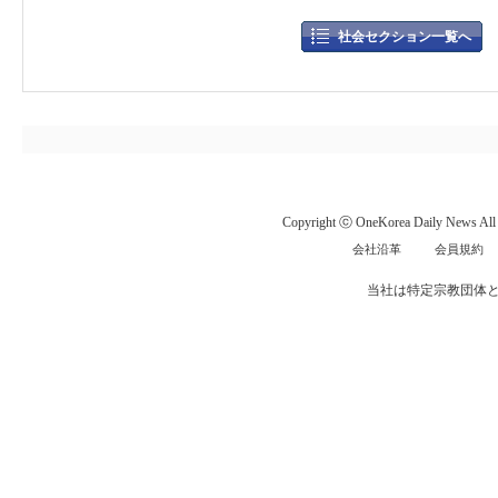
社会セクション一覧へ
Copyright ⓒ OneKorea Daily News All r
会社沿革
会員規約
当社は特定宗教団体