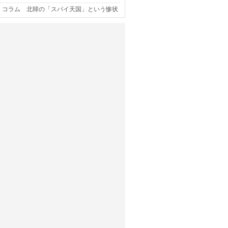
コラム 北韓の「スパイ天国」という惨状