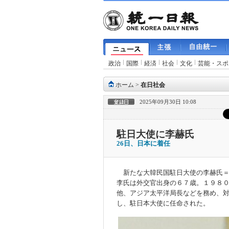
政治
国際
経済
社会
文化
芸能・スポ
ホーム
>
在日社会
2025年09月30日 10:08
駐日大使に李赫氏
26日、日本に着任
新たな大韓民国駐日大使の李赫氏＝
李氏は外交官出身の６７歳。１９８
他、アジア太平洋局長などを務め、
し、駐日本大使に任命された。