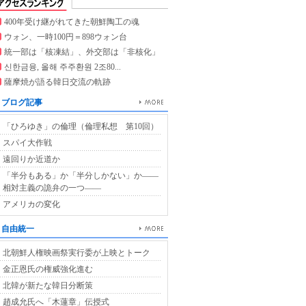
400年受け継がれてきた朝鮮陶工の魂
ウォン、一時100円＝898ウォン台
統一部は「核凍結」、外交部は「非核化」
신한금융, 올해 주주환원 2조80...
薩摩焼が語る韓日交流の軌跡
ブログ記事
「ひろゆき」の倫理（倫理私想 第10回）
スパイ大作戦
遠回りか近道か
「半分もある」か「半分しかない」か――
相対主義の詭弁の一つ――
アメリカの変化
自由統一
北朝鮮人権映画祭実行委が上映とトーク
金正恩氏の権威強化進む
北韓が新たな韓日分断策
趙成允氏へ「木蓮章」伝授式