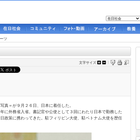
ーツ
文字サイズ
写真＝が９月２６日、日本に着任した。
０年に外務省入省。書記官や公使として３回にわたり日本で勤務した
対日政策に携わってきた。駐フィリピン大使、駐ベトナム大使を歴任