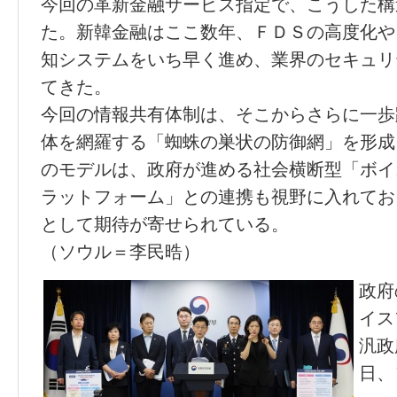
今回の革新金融サービス指定で、こうした構
た。新韓金融はここ数年、ＦＤＳの高度化や
知システムをいち早く進め、業界のセキュリ
てきた。
今回の情報共有体制は、そこからさらに一歩
体を網羅する「蜘蛛の巣状の防御網」を形成
のモデルは、政府が進める社会横断型「ボイ
ラットフォーム」との連携も視野に入れてお
として期待が寄せられている。
（ソウル＝李民晧）
政府
イス
汎政
日、