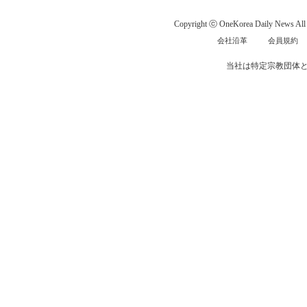
Copyright ⓒ OneKorea Daily News All r
会社沿革
会員規約
当社は特定宗教団体