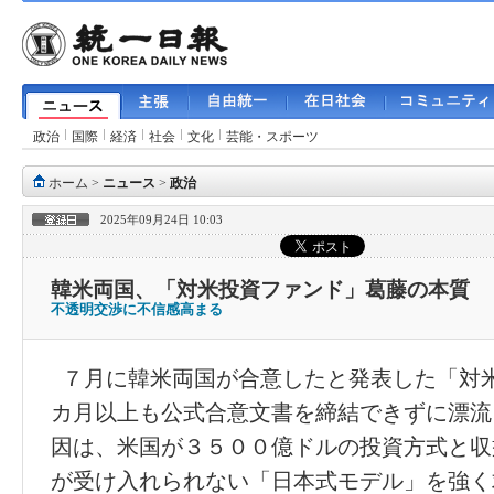
政治
国際
経済
社会
文化
芸能・スポーツ
ホーム
>
ニュース
>
政治
2025年09月24日 10:03
韓米両国、「対米投資ファンド」葛藤の本質
不透明交渉に不信感高まる
７月に韓米両国が合意したと発表した「対
カ月以上も公式合意文書を締結できずに漂流
因は、米国が３５００億ドルの投資方式と収
が受け入れられない「日本式モデル」を強く