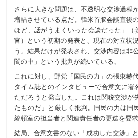
さらに大きな問題は、不透明な交渉過程
増幅させている点だ。韓米首脳会談直後
ほど、話がうまくいった会談だった」（
官）という初期の発表と、現在の対立状
う。結果だけが発表され、交渉内容は非
闇の中」という批判が続いている。
これに対し、野党「国民の力」の張東赫
タイム誌とのインタビューで合意文に署
ただろうと発言した。これは関税交渉が
たものだ」と厳しく批判。国民の力は国
統領室の担当者と関連責任者の更迭を要
結局、合意文書のない「成功した交渉」