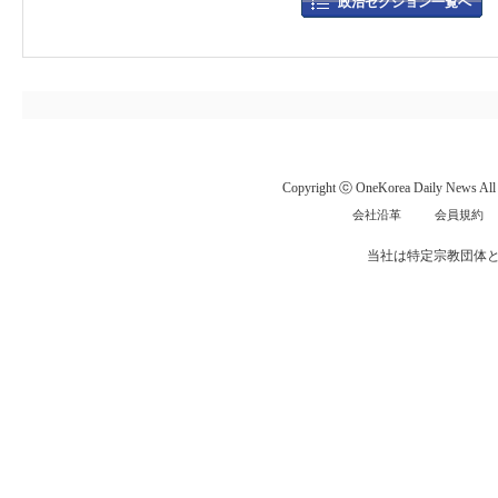
政治セクション一覧へ
Copyright ⓒ OneKorea Daily News All r
会社沿革
会員規約
当社は特定宗教団体