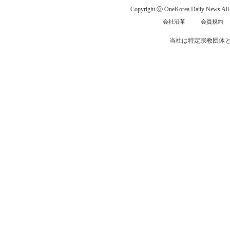
Copyright ⓒ OneKorea Daily News All r
会社沿革
会員規約
当社は特定宗教団体