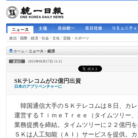
政治
国際
経済
社会
文化
芸能・スポーツ
ホーム
>
ニュース
>
経済
2025年09月17日 11:11
SKテレコムが22億円出資
日本のアプリベンチャーに
韓国通信大手のＳＫテレコムは８日、カレ
運営するＴｉｍｅＴｒｅｅ（タイムツリー、
業務提携を締結。タイムツリーに２２億円を
ＳＫは人工知能（ＡＩ）サービスを提供。カ