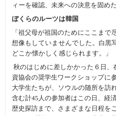
ィ
ー
を確認、未
来
への決意を固め
ぼくらのル
ー
ツは韓
国
「祖父母が祖国のためにここまで
想像もしていませんでした。白黒
どこか懐かしく感じられます。」
秋のはじめに差しかかった６日、
資協会
の奨学生ワークショップに
大学生たちが、ソウルの随所を訪
含む計
45
人の参加者はこの日、経
歴史探訪まで、さまざまな日程を