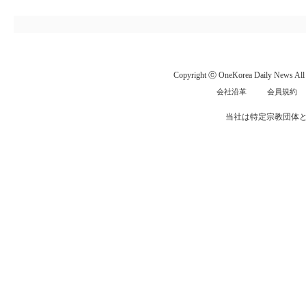
Copyright ⓒ OneKorea Daily News All r
会社沿革
会員規約
当社は特定宗教団体