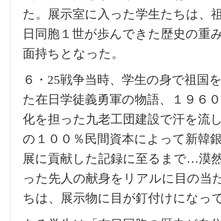
た。展示室に入った学生たちは、
日同胞１世が歩んできた歴史の重
面持ちとなった。
６・
25
戦争当時、学生の身で祖国
た在日学徒義勇軍の物語、１９６
化を担った九老工団建設で汗を流
の１００％民間資本によって新韓
展に貢献した記録に至るまで…漠
った先人の献身をリアルに目の当
ちは、展示物に目が釘付けになっ