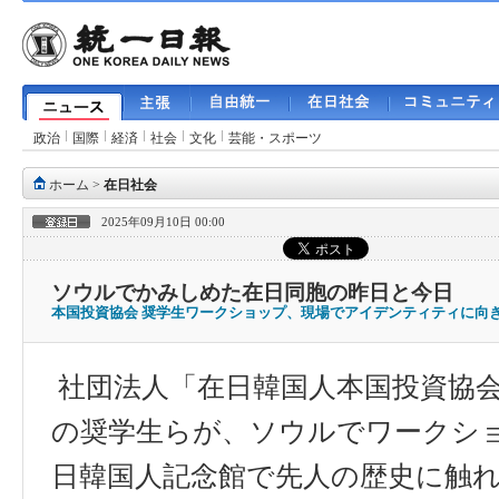
政治
国際
経済
社会
文化
芸能・スポーツ
ホーム
>
在日社会
2025年09月10日 00:00
ソウルでかみしめた在日同胞の昨日と今日
本国投資協会 奨学生ワークショップ、現場でアイデンティティに向
社
団
法人「在日韓
国
人本
国
投資協
の
奨学
生らが、ソウルでワ
ー
クシ
日韓
国
人記念館で先人の
歴
史に
触