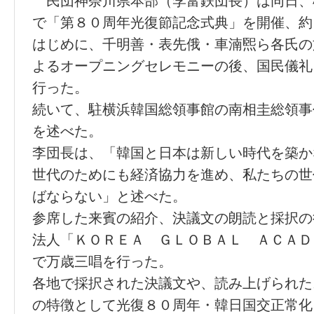
民団神奈川県本部（李富鉄団長）は同日、
で「第８０周年光復節記念式典」を開催、約
はじめに、千明善・表先俄・車湳煕ら各氏の
よるオープニングセレモニーの後、国民儀礼
行った。
続いて、駐横浜韓国総領事館の南相圭総領事
を述べた。
李団長は、「韓国と日本は新しい時代を築か
世代のためにも経済協力を進め、私たちの世
ばならない」と述べた。
参席した来賓の紹介、決議文の朗読と採択の
法人「ＫＯＲＥＡ ＧＬＯＢＡＬ ＡＣＡＤ
で万歳三唱を行った。
各地で採択された決議文や、読み上げられた
の特徴として光復８０周年・韓日国交正常化