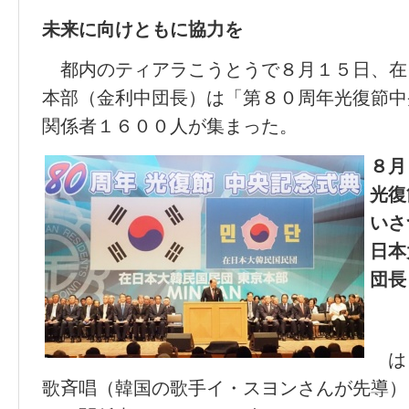
未来に向けともに協力を
都内のティアラこうとうで８月１５日、在
本部（金利中団長）は「第８０周年光復節中
関係者１６００人が集まった。
８月
光復
いさ
日本
団長
は
歌斉唱（韓国の歌手イ・スヨンさんが先導）