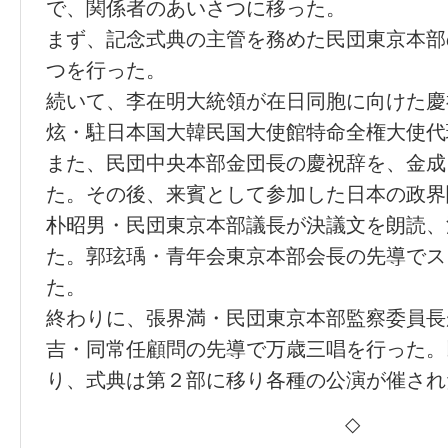
で、関係者のあいさつに移った。
まず、記念式典の主管を務めた民団東京本部
つを行った。
続いて、李在明大統領が在日同胞に向けた慶
炫・駐日本国大韓民国大使館特命全権大使代
また、民団中央本部金団長の慶祝辞を、金成
た。その後、来賓として参加した日本の政界
朴昭男・民団東京本部議長が決議文を朗読、
た。郭玹瑀・青年会東京本部会長の先導でス
た。
終わりに、張界満・民団東京本部監察委員長
吉・同常任顧問の先導で万歳三唱を行った。
り、式典は第２部に移り各種の公演が催され
◇