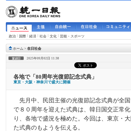
政治
国際
経済
社会
文化
芸能・スポーツ
ホーム
>
在日社会
2025年09月02日 11:38
各地で「80周年光復節記念式典」
東京・大阪・神奈川で盛大に開催
先月中、民団主催の光復節記念式典が全国
で８０周年を迎えた式典は、韓日国交正常化
り、各地で盛況を極めた。今回は、東京・大
た式典のもようを伝える。