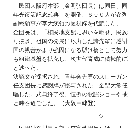
民団大阪府本部（金明弘団長）は同日、同
年光復節記念式典」を開催、６００人が参列
副総領事が李大統領の慶祝辞を代読した。
金団長は、「植民地支配に思いを馳せ、民族
り抜き、祖国の発展に尽力した諸先輩に感謝
国の親善がより強固になる懸け橋として努力
も組織基盤を拡充し、次世代育成に積極的に
と述べた。
決議文が採択され、青年会先導のスローガン
任支団長に感謝牌が授与された。金聖大常任
唱した。式典終了後、恒例の歌謡ショーや抽
と時を過ごした。
（大阪＝韓登）
◇