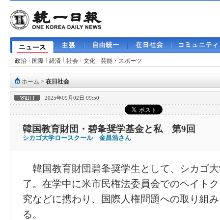
政治
国際
経済
社会
文化
芸能・スポーツ
ホーム
>
在日社会
2025年09月02日 09:50
韓国教育財団・碧夆奨学基金と私 第9回
シカゴ大学ロースクール 金昌浩さん
韓国教育財団碧夆奨学生として、シカゴ大
了。在学中に米市民権法委員会でのヘイトク
究などに携わり、国際人権問題への取り組み
る。