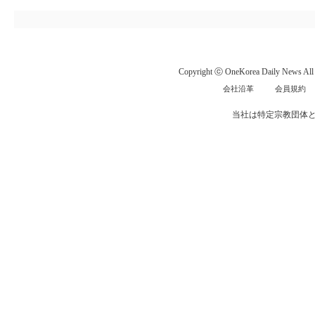
Copyright ⓒ OneKorea Daily News All r
会社沿革
会員規約
当社は特定宗教団体