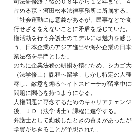
司法研修終了後の０８年から１２年まで、４
占める森・濱田松本法律事務所に所属する。
「社会運動には意義があるが、民事などで食
行せざるをえないことに矛盾を感じていた。
権活動を行う弁護士のモデルには魅力を感じ
う、日本企業のアジア進出や海外企業の日本
業法務を専門とした。
のちに企業法務の研鑽を積むため、シカゴ大
（法学修士）課程へ留学。しかし特定の人種
辱し、敵意を煽るヘイトスピーチが留学中に
問題に関心を持つようになる。
人権問題に専念するためのキャリアチェンジ
後、ＪＤ（法学博士）課程に進学する。
弁護士として勤務したときの蓄えがあったが
学資が尽きることが予想された。