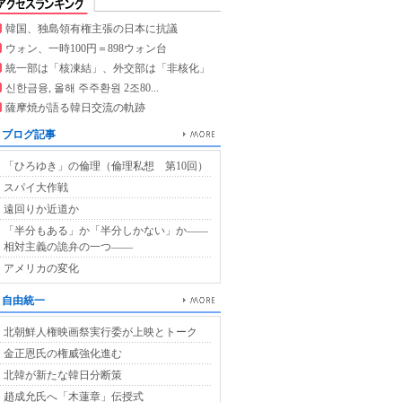
韓国、独島領有権主張の日本に抗議
ウォン、一時100円＝898ウォン台
統一部は「核凍結」、外交部は「非核化」
신한금융, 올해 주주환원 2조80...
薩摩焼が語る韓日交流の軌跡
ブログ記事
「ひろゆき」の倫理（倫理私想 第10回）
スパイ大作戦
遠回りか近道か
「半分もある」か「半分しかない」か――
相対主義の詭弁の一つ――
アメリカの変化
自由統一
北朝鮮人権映画祭実行委が上映とトーク
金正恩氏の権威強化進む
北韓が新たな韓日分断策
趙成允氏へ「木蓮章」伝授式