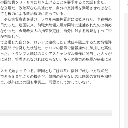
国の国防費を３・８％に引き上げることを要求するとの話も出た。
うな立場だ。政治家なら共通だが、自分の支持者を満足させねばなら
しても権力による政治報復に走っている。
日、令状実質審査を受け、ソウル南部拘置所に収監された。李在明の
た日だった。建国以来、前職大統領夫婦が同時に逮捕されたのは初め
はなかった。金建希夫人の拘束決定は、自分に対する容疑をすべて否
所が判断した。
挙で当選した自分を、ロシアと連携したと就任を阻止するため情報評
を反乱罪で告発した状態だ。オバマの指示で情報操作に加担した高位
なった。トランプ大統領のロシアスキャンダル操作に関与した人々が
限に分類、管理されなければならない。多くの権力の犯罪が秘密に分
ラスカで始まっている。韓国としては非常に複雑で厳しい方程式だ
服できる８０年ぶりの機会だ。韓国の運がないのは同盟の支持を期待
ラエル以外はどの国も事実上、同盟として対していない。