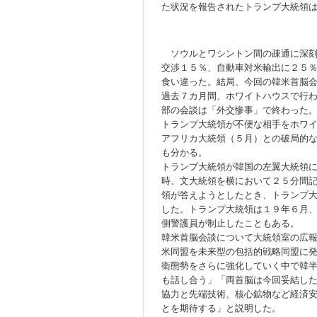
た状況を報告されたトランプ大統領
ソウルとワシントン間の疎通に深刻
交渉１５％、自動車対米輸出に２５
食い違った。結局、今回の韓米首脳
過去７カ月間、ホワイトハウスで行
部の会談は「外交惨事」で終わった
トランプ大統領が不便な相手をホワ
アフリカ大統領（５月）との破局的
も分かる。
トランプ大統領が韓国の左翼大統領
時、文大統領を横において２５分間
領が答えようとしたとき、トランプ
した。トランプ大統領は１９年６月
側警護員が制止したこともある。
韓米首脳会談について大統領室の広
米同盟を未来型の包括的戦略同盟に
衛態勢をさらに強化していく中で韓
も話し合う」「両首脳は今回妥結し
協力と先端技術、核心鉱物など経済
とを期待する」と説明した。