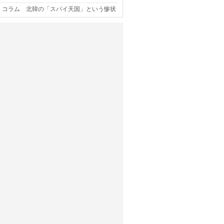
コラム 北韓の「スパイ天国」という惨状