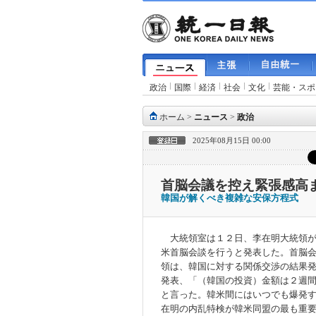
政治
国際
経済
社会
文化
芸能・スポ
ホーム
>
ニュース
>
政治
2025年08月15日 00:00
首脳会議を控え緊張感高
韓国が解くべき複雑な安保方程式
大統領室は１２日、李在明大統領が
米首脳会談を行うと発表した。首脳
領は、韓国に対する関係交渉の結果
発表、「（韓国の投資）金額は２週
と言った。韓米間にはいつでも爆発
在明の内乱特検が韓米同盟の最も重