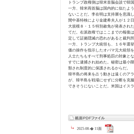
トランプ政権側は韓米首脳会談で韓
一方、韓米両首脳は国内的に似たよ
ないことだ。李在明は支持層を意識
閔中基特検により金建希夫人が１２
大規模８・１５特別赦免が発表され
てだ。右派政権ではここまでの報復
定して証拠隠滅の恐れがあると裁判
一方、トランプ大統領も、１６年選
価の操作を指示したオバマ元大統領
人士たちもすべて刑事処罰の対象と
すでに逮捕され始めた。秘密は最小
類され制度的に保護されるからだ。
韓半島の将来を占う動きは遠くのア
が、韓半島を戦場にせずに分断を克
できそうにないことだ。米国はイス
2025-08-� 11面