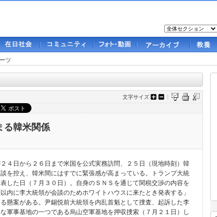
ーツ
文字サイズ
まる韓米関係
２４日から２６日まで米国を公式実務訪問、２５日（現地時刻）韓
会談を控え、韓米間にはすでに緊張感が高まっている。トランプ大統
発表した日（７月３０日）。自身のＳＮＳを通じて関税交渉の内容を
間以内に李大統領が会談のためホワイトハウスに来たとき発表する」
する懸案がある。尹錫悦前大統領を内乱首魁として捜査、起訴した李
要な軍事基地の一つである烏山空軍基地を押収捜索（７月２１日）し