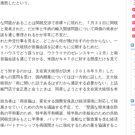
は激怒したという。
な問題があることは関税交渉で赤裸々に現れた。７月３１日に関税
％と発表された。だが米と牛肉の輸入開放問題について両側の発表が
会談を通じ整理されるかが非常に不安だ。
われた外交行事を見ると、どこから何が飛び出すのか分からない。一
。トランプ大統領が首脳会談を記者たちに公開するためだ。
イトハウスでどう扱うかは、ウクライナのゼレンスキー（２月）と南
な首脳会談を通じて分かる。米国がＮＡＴＯに対する態度だけを見て
にどう対するのかは、文在寅大統領が訪米（２０１８年５月）した
記者らの質問を受け、国内懸案についてほぼ一方的に話した。文大統
大統領が「前に聞いた話であるはずだから通訳する必要がない」と話
、板門店で金正恩と会うときは、同席しようとする文在寅大統領を米
報担当者は「両首脳は、変化する国際安保及び経済環境に対応して韓
発展させていくための方向を議論する予定」で、「堅固な韓米連合防
半島の平和案のため、韓半島平和構築、韓半島の非核化のための共助
た関税交渉をもとに半導体、バッテリー、造船など製造業を含む経済
安保パートナーシップを両国間さらに強化するための案を協議するこ