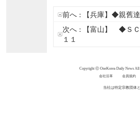
前へ :
【兵庫】◆親舊
次へ :
【富山】 ◆Ｓ
１１
Copyright ⓒ OneKorea Daily News All r
会社沿革
会員規約
当社は特定宗教団体