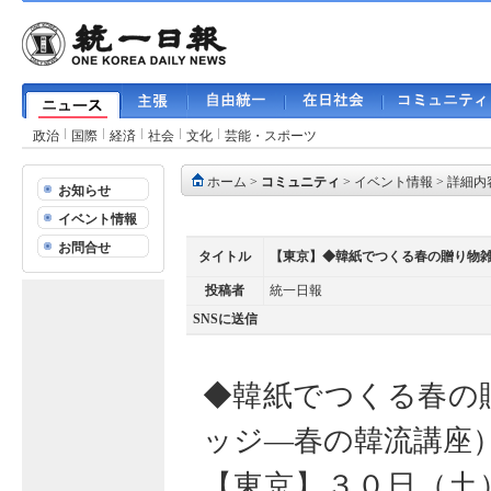
政治
国際
経済
社会
文化
芸能・スポーツ
ホーム
>
コミュニティ
>
イベント情報
> 詳細内
お知らせ
イベント情報
お問合せ
タイトル
【東京】◆韓紙でつくる春の贈り物
投稿者
統一日報
SNSに送信
◆韓紙でつくる春の
ッジ―春の韓流講座
【東京】３０日（土