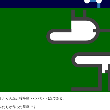
ルくん座と韓半島(ハンバンド)座である。
んたちが作った星座です。