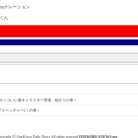
byナレーション
ルくん
んのカッコいい新キャラクター登場・紹介☆の巻！
んアドベンチャー2！の巻！
pyright ⓒ OneKorea Daily News All rights reserved
ONEKOREANEWS.net