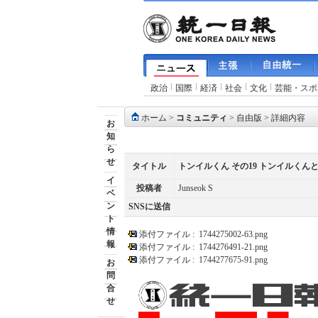
政治
国際
経済
社会
文化
芸能・スポ
ホーム
>
コミュニティ
>
自由版
> 詳細内容
お
知
ら
せ
タイトル
トンイルくん その19 トンイルく
イ
投稿者
Junseok S
ベ
ン
SNSに送信
ト
情
添付ファイル :
1744275002-63.png
報
添付ファイル :
1744276491-21.png
添付ファイル :
1744277675-91.png
お
問
合
せ