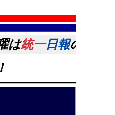
曜は
統一
日報
の日！ 創
！