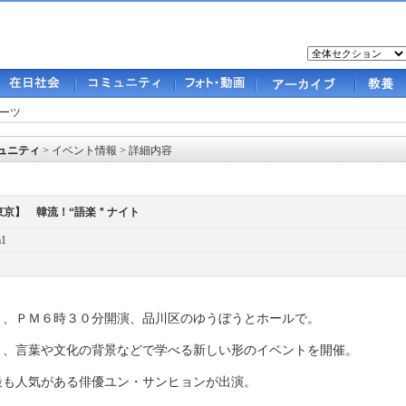
ーツ
ュニティ
>
イベント情報
> 詳細内容
東京】 韓流！“語楽＂ナイト
m1
）、ＰＭ６時３０分開演、品川区のゆうぼうとホールで。
く、言葉や文化の背景などで学べる新しい形のイベントを開催。
最も人気がある俳優ユン・サンヒョンが出演。