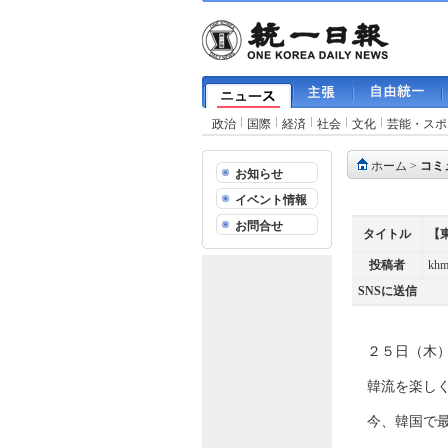
政治
国際
経済
社会
文化
芸能・スポ
ホーム
>
コミ
お知らせ
イベント情報
お問合せ
タイトル
【
投稿者
kh
SNSに送信
２５日（木
韓流を楽し
今、韓国で