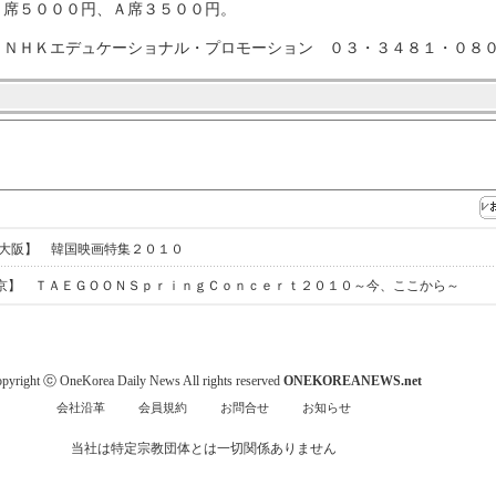
Ｓ席５０００円、Ａ席３５００円。
＝ＮＨＫエデュケーショナル・プロモーション ０３・３４８１・０８
大阪】 韓国映画特集２０１０
京】 ＴＡＥＧＯＯＮＳｐｒｉｎｇＣｏｎｃｅｒｔ２０１０～今、ここから～
pyright ⓒ OneKorea Daily News All rights reserved
ONEKOREANEWS.net
会社沿革
会員規約
お問合せ
お知らせ
当社は特定宗教団体とは一切関係ありません