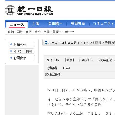
政治
国際
経済
社会
文化
芸能・スポーツ
ホーム
>
コミュニティ
>
イベント情報
> 詳細内
お知らせ
イベント情報
お問合せ
タイトル
【東京】 日本デビュー５周年記念
投稿者
khm1
SNSに送信
２８日（日）、ＰＭ３時～、中野サンプ
イ・ビョンホン主演ドラマ「美しき日々
トを行う。チケットは７８００円。
問い合わせ＝ＪＣ工房 ＴＥＬ： ０３