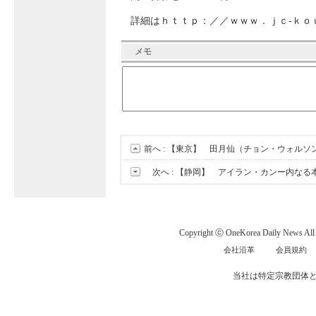
詳細はｈｔｔｐ：／／ｗｗｗ．ｊｃ‐ｋｏ
メモ
前へ :
【東京】 田月仙（チョン・ウォルソ
次へ :
【静岡】 アイラン・カンー内なる
Copyright ⓒ OneKorea Daily News All r
会社沿革
会員規約
当社は特定宗教団体