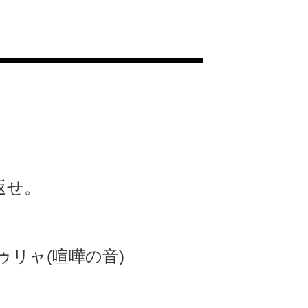
返せ。
。
ゥリャ(喧嘩の音)