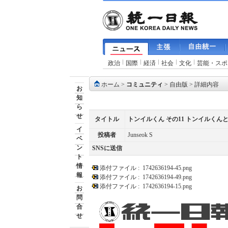
政治
国際
経済
社会
文化
芸能・スポ
ホーム
>
コミュニティ
>
自由版
> 詳細内容
お
知
ら
せ
タイトル
トンイルくん その11 トンイルく
イ
投稿者
Junseok S
ベ
ン
SNSに送信
ト
情
添付ファイル :
1742636194-45.png
報
添付ファイル :
1742636194-49.png
添付ファイル :
1742636194-15.png
お
問
合
せ