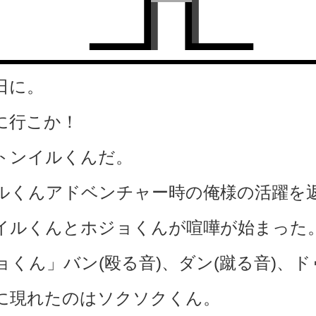
日に。
に行こか！
トンイルくんだ。
ルくんアドベンチャー時の俺様の活躍を
イルくんとホジョくんが喧嘩が始まった
くん」バン(殴る音)、ダン(蹴る音)、ド
に現れたのはソクソクくん。