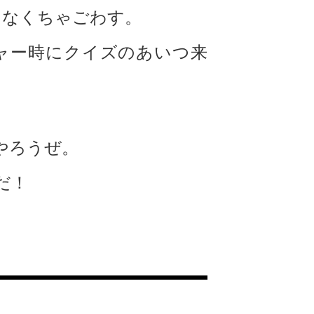
しなくちゃごわす。
ャー時にクイズのあいつ来
やろうぜ。
だ！
。