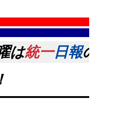
は
統一
日報
の日！ 創刊
！