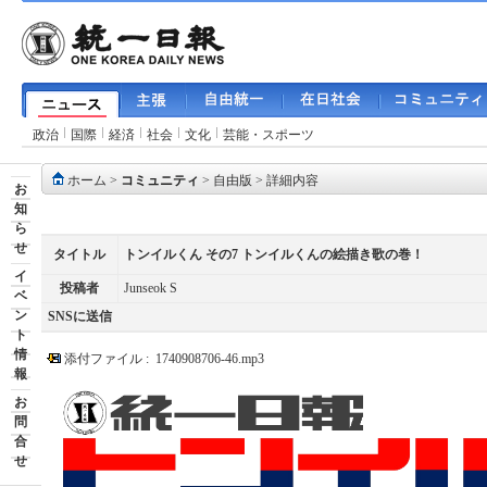
政治
国際
経済
社会
文化
芸能・スポーツ
ホーム
>
コミュニティ
>
自由版
> 詳細内容
お
知
ら
せ
タイトル
トンイルくん その7 トンイルくんの絵描き歌の巻！
イ
投稿者
Junseok S
ベ
ン
SNSに送信
ト
情
添付ファイル :
1740908706-46.mp3
報
お
問
合
せ