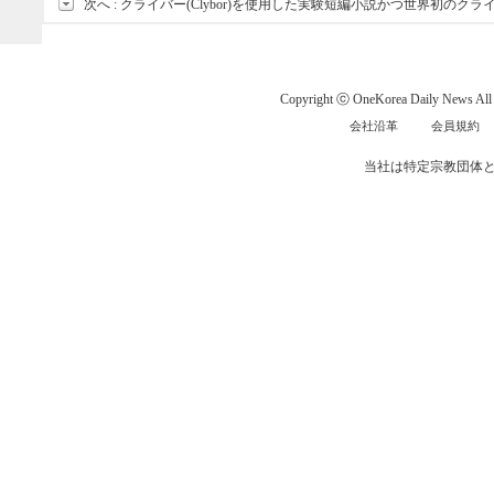
次へ :
クライバー(Clybor)を使用した実験短編小説かつ世界初のクライ
Copyright ⓒ OneKorea Daily News All r
会社沿革
会員規約
当社は特定宗教団体