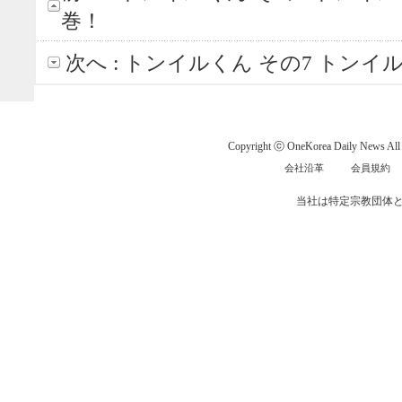
巻！
次へ :
トンイルくん その7 トンイ
Copyright ⓒ OneKorea Daily News All r
会社沿革
会員規約
当社は特定宗教団体