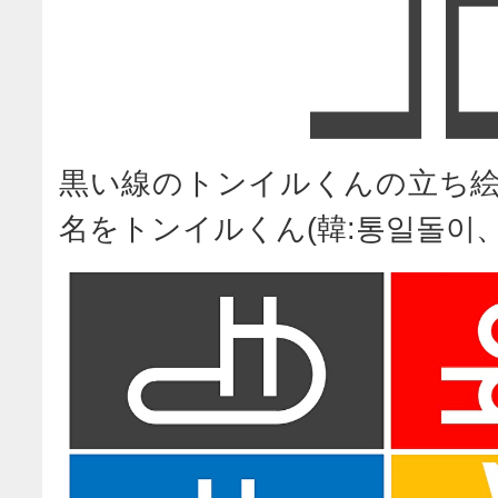
黒い線のトンイルくんの立ち絵
名をトンイルくん(韓:통일돌이、英:T