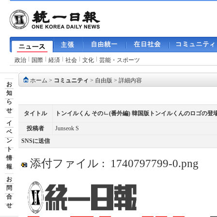
政治
国際
経済
社会
文化
芸能・スポーツ
ホーム
>
コミュニティ
>
自由版
> 詳細内容
お
知
ら
せ
タイトル
トンイルくん そのㄴ(番外編) 韓国版トンイルくんのロゴの
イ
投稿者
Junseok S
ベ
ン
SNSに送信
ト
情
添付ファイル :
1740797799-0.png
報
お
問
合
せ