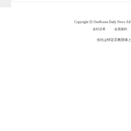
Copyright ⓒ OneKorea Daily News All r
会社沿革
会員規約
当社は特定宗教団体