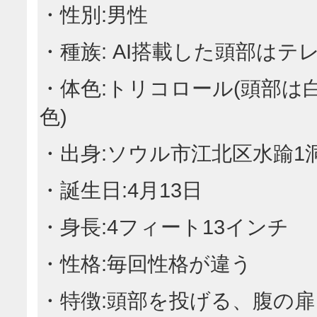
・性別:男性
・種族: AI搭載した頭部は
・体色:トリコロール(頭部
色)
・出身:ソウル市江北区水踰1
・誕生日:4月13日
・身長:4フィート13インチ
・性格:毎回性格が違う
・特徴:頭部を投げる、腹の