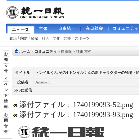
政治
国際
経済
社会
文化
芸能・スポーツ
ホーム
>
コミュニティ
>
自由版
> 詳細内容
お
知
ら
せ
タイトル
トンイルくん その4 トンイルくんの新キャラクターの登場・
イ
投稿者
Junseok S
ベ
ン
SNSに送信
ト
情
添付ファイル :
1740199093-52.png
報
添付ファイル :
1740199093-93.png
お
問
合
せ