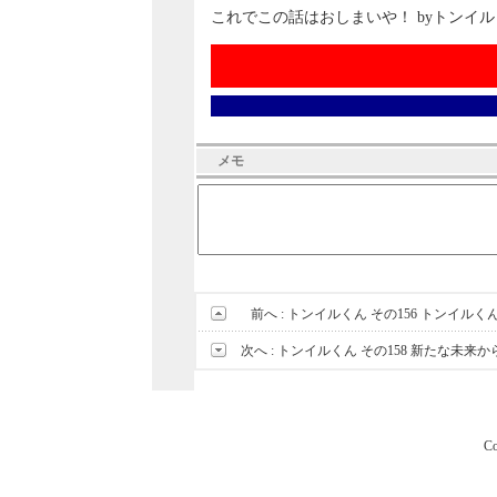
これでこの話はおしまいや！ byトンイ
メモ
前へ :
トンイルくん その156 トンイルく
次へ :
トンイルくん その158 新たな未
Co