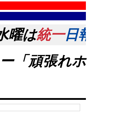
水曜は
統一
日報
の日！
ー「頑張れホ