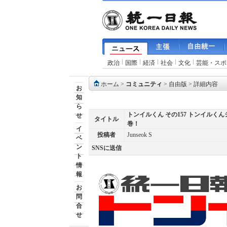
政治
国際
経済
社会
文化
芸能・スポ
ホーム
>
コミュニティ
>
自由版
> 詳細内容
お
知
ら
トンイルくん その157 トンイル
せ
タイトル
巻！
イ
投稿者
Junseok S
ベ
ン
SNSに送信
ト
情
報
お
問
合
せ