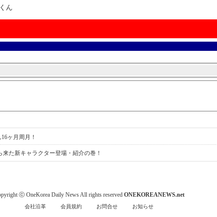
ルくん
ん16ヶ月周月！
来から来た新キャラクター登場・紹介の巻！
pyright ⓒ OneKorea Daily News All rights reserved
ONEKOREANEWS.net
会社沿革
会員規約
お問合せ
お知らせ