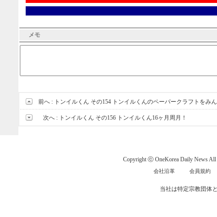
メモ
前へ :
トンイルくん その154 トンイルくんのペーパークラフトをみ
次へ :
トンイルくん その156 トンイルくん16ヶ月周月！
Copyright ⓒ OneKorea Daily News All r
会社沿革
会員規約
当社は特定宗教団体