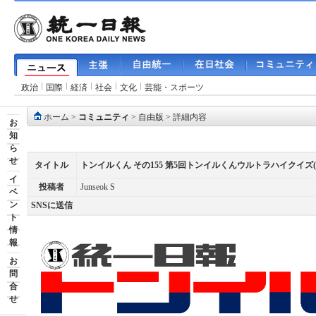
政治
国際
経済
社会
文化
芸能・スポーツ
ホーム
>
コミュニティ
>
自由版
> 詳細内容
お
知
ら
せ
タイトル
トンイルくん その155 第5回トンイルくんウルトラハイクイズ(
イ
投稿者
Junseok S
ベ
ン
SNSに送信
ト
情
報
お
問
合
せ