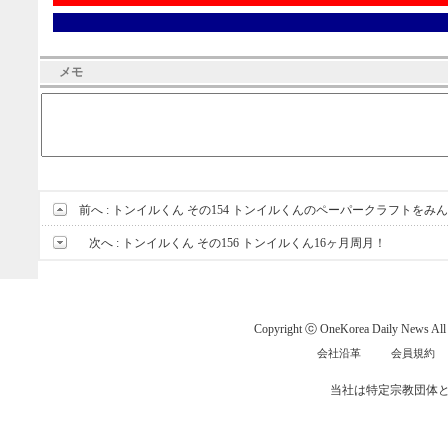
メモ
前へ :
トンイルくん その154 トンイルくんのペーパークラフトをみ
次へ :
トンイルくん その156 トンイルくん16ヶ月周月！
Copyright ⓒ OneKorea Daily News All r
会社沿革
会員規約
当社は特定宗教団体