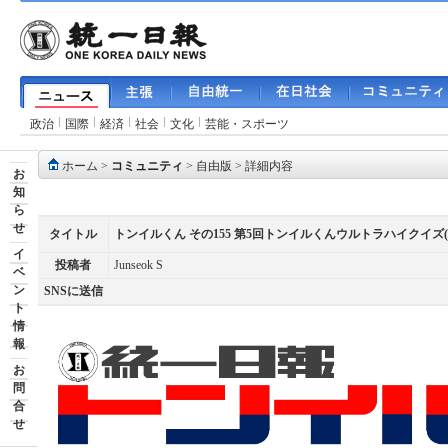
政治
国際
経済
社会
文化
芸能・スポーツ
ホーム
>
コミュニティ
>
自由版
> 詳細内容
お
知
ら
せ
タイトル
トンイルくん その155 第5回トンイルくんウルトラハイクイズ(
イ
投稿者
Junseok S
ベ
ン
SNSに送信
ト
情
報
お
問
合
せ