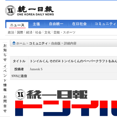
政治
国際
経済
社会
文化
芸能・スポーツ
ホーム
>
コミュニティ
>
自由版
> 詳細内容
お
知
ら
せ
タイトル
トンイルくん その154 トンイルくんのペーパークラフトをみ
イ
投稿者
Junseok S
ベ
ン
SNSに送信
ト
情
報
お
問
合
せ