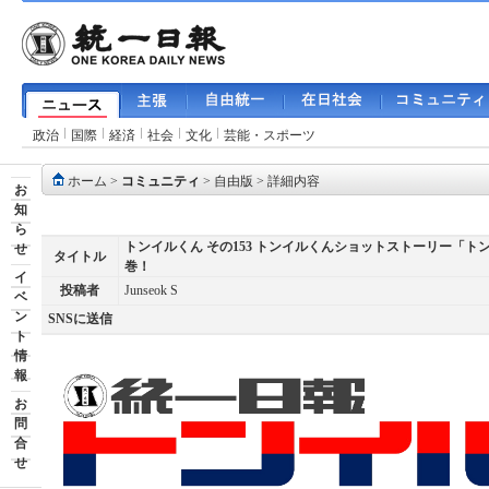
政治
国際
経済
社会
文化
芸能・スポーツ
ホーム
>
コミュニティ
>
自由版
> 詳細内容
お
知
ら
トンイルくん その153 トンイルくんショットストーリー「
せ
タイトル
巻！
イ
投稿者
Junseok S
ベ
ン
SNSに送信
ト
情
報
お
問
合
せ