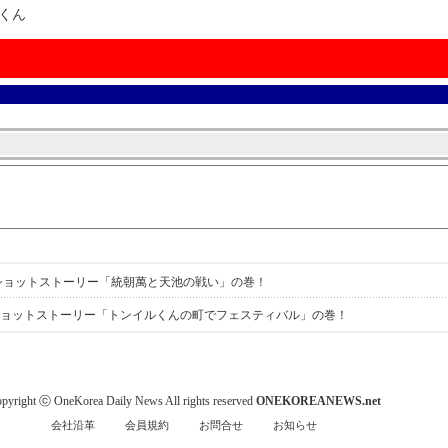
ルくん
んショットストーリー「統朝萬と天池の戦い」の巻！
んショットストーリー「トンイルくんの町でフェスティバル」の巻！
pyright ⓒ OneKorea Daily News All rights reserved
ONEKOREANEWS.net
会社沿革
会員規約
お問合せ
お知らせ