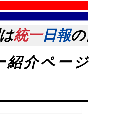
は
統一
日報
の日！ 創刊
ー紹介ページ