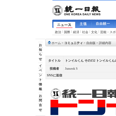
政治
国際
経済
社会
文化
芸能・スポ
ホーム
>
コミュニティ
>
自由版
> 詳細内容
お
知
ら
せ
タイトル
トンイルくん その152 トンイル
イ
投稿者
Junseok S
ベ
ン
SNSに送信
ト
情
報
お
問
合
せ