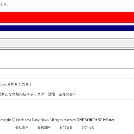
ルくん
ん15ヶ月周月！の巻！
くんの新たな鳥類の新キャラクター登場・紹介の巻！
pyright ⓒ OneKorea Daily News All rights reserved
ONEKOREANEWS.net
会社沿革
会員規約
お問合せ
お知らせ