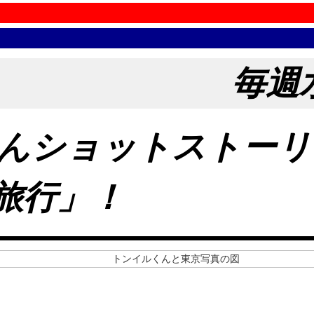
毎週
んショットストーリ
旅行」！