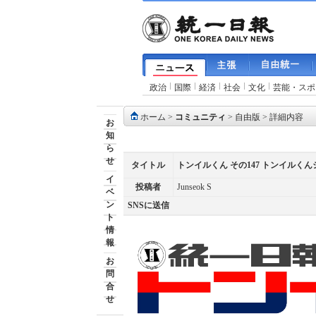
政治
国際
経済
社会
文化
芸能・スポ
ホーム
>
コミュニティ
>
自由版
> 詳細内容
お
知
ら
せ
タイトル
トンイルくん その147 トンイル
イ
投稿者
Junseok S
ベ
ン
SNSに送信
ト
情
報
お
問
合
せ