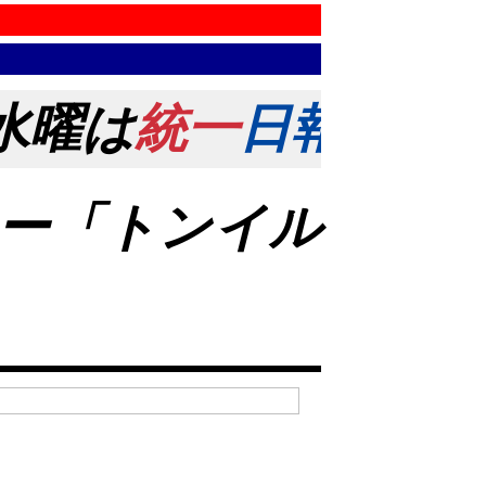
水曜は
統一
日報
の日！ 
ー「トンイル