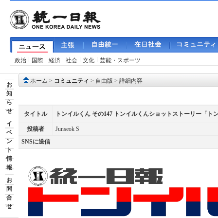
政治
国際
経済
社会
文化
芸能・スポーツ
ホーム
>
コミュニティ
>
自由版
> 詳細内容
お
知
ら
せ
タイトル
トンイルくん その147 トンイルくんショットストーリー「
イ
投稿者
Junseok S
ベ
ン
SNSに送信
ト
情
報
お
問
合
せ