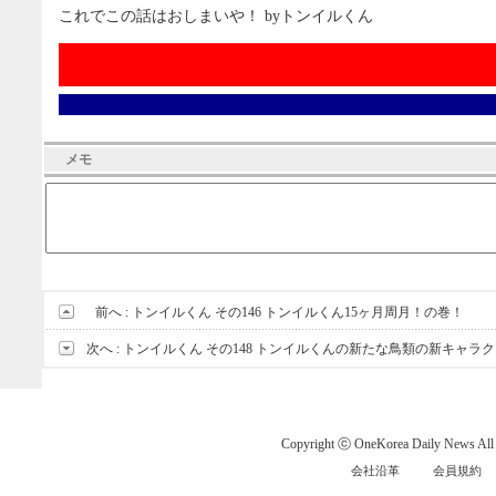
これでこの話はおしまいや！ byトンイルくん
メモ
前へ :
トンイルくん その146 トンイルくん15ヶ月周月！の巻！
次へ :
トンイルくん その148 トンイルくんの新たな鳥類の新キャラ
Copyright ⓒ OneKorea Daily News All r
会社沿革
会員規約