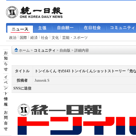
政治
国際
経済
社会
文化
芸能・スポーツ
ホーム
>
コミュニティ
>
自由版
> 詳細内容
お
知
ら
せ
タイトル
トンイルくん その143 トンイルくんショットストーリー「
イ
投稿者
Junseok S
ベ
ン
SNSに送信
ト
情
報
お
問
合
せ