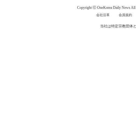
Copyright ⓒ OneKorea Daily News All r
会社沿革
会員規約
当社は特定宗教団体