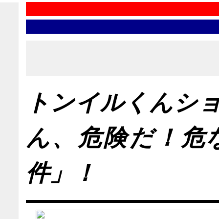
トンイルくんシ
ん、危険だ！危
件」！