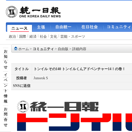
政治
国際
経済
社会
文化
芸能・スポーツ
ホーム
>
コミュニティ
>
自由版
> 詳細内容
お
知
ら
せ
タイトル
トンイル その140 トンイルくんアドベンチャー14！の巻！
イ
投稿者
Junseok S
ベ
ン
SNSに送信
ト
情
報
お
問
合
せ