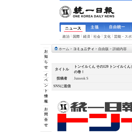
政治
国際
経済
社会
文化
芸能・スポ
ホーム
>
コミュニティ
>
自由版
> 詳細内容
お
知
ら
トンイルくん その129 トンイル
せ
タイトル
の巻！
イ
投稿者
Junseok S
ベ
ン
SNSに送信
ト
情
報
お
問
合
せ