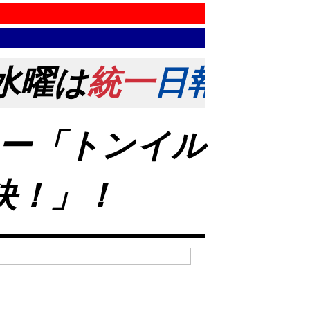
水曜は
統一
日報
の日！
ー「トンイル
決！」！