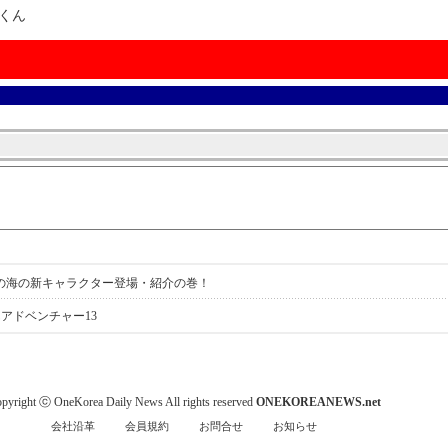
ルくん
くんの海の新キャラクター登場・紹介の巻！
んアドベンチャー13
pyright ⓒ OneKorea Daily News All rights reserved
ONEKOREANEWS.net
会社沿革
会員規約
お問合せ
お知らせ