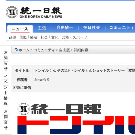
政治
国際
経済
社会
文化
芸能・スポーツ
ホーム
>
コミュニティ
>
自由版
> 詳細内容
お
知
ら
せ
タイトル
トンイルくん その119 トンイルくんショットストーリー「
イ
投稿者
Junseok S
ベ
ン
SNSに送信
ト
情
報
お
問
合
せ